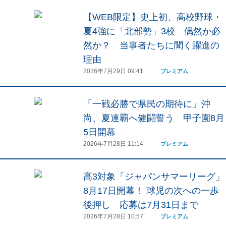
【WEB限定】史上初、高校野球・
夏4強に「北部勢」3校 偶然か必
然か？ 当事者たちに聞く躍進の
理由
2026年7月29日 09:41
プレミアム
「一戦必勝で県民の期待に」沖
尚、夏連覇へ健闘誓う 甲子園8月
5日開幕
2026年7月28日 11:14
プレミアム
高3対象「ジャパンサマーリーグ」
8月17日開幕！ 球児の次への一歩
後押し 応募は7月31日まで
2026年7月28日 10:57
プレミアム