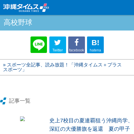
高校野球
B!
Twitter
facebook
hatena
» スポーツ全記事、読み放題！「沖縄タイムス＋プラス
スポーツ」
記事一覧
史上7校目の夏連覇狙う沖縄尚学、
深紅の大優勝旗を返還 夏の甲子