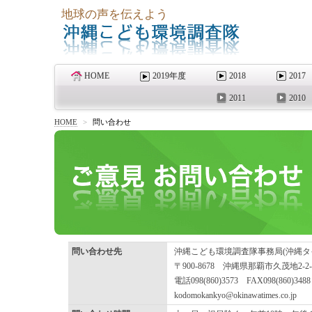
地球の声を伝えよう
HOME
2019年度
2018
2017
2011
2010
HOME
>
問い合わせ
問い合わせ先
沖縄こども環境調査隊事務局(沖縄タ
〒900-8678 沖縄県那覇市久茂地2-2-
電話098(860)3573 FAX098(860)3488
kodomokankyo@okinawatimes.co.jp