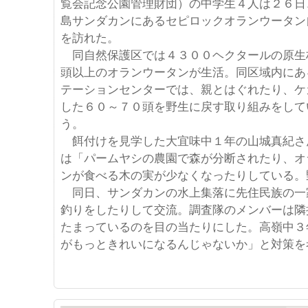
覧会記念公園管理財団）の中学生４人は２６日
島サンダカンにあるセピロックオランウータン
を訪れた。
同自然保護区では４３００ヘクタールの原生
頭以上のオランウータンが生活。同区域内にあ
テーションセンターでは、親とはぐれたり、ケ
した６０～７０頭を野生に戻す取り組みをして
う。
餌付けを見学した大宜味中１年の山城真紀さ
は「パームヤシの農園で森が分断されたり、オ
ンが食べる木の実が少なくなったりしている。
同日、サンダカンの水上集落に先住民族の一
釣りをしたりして交流。調査隊のメンバーは隣
たまっているのを目の当たりにした。高嶺中３
がもっときれいになるんじゃないか」と対策を