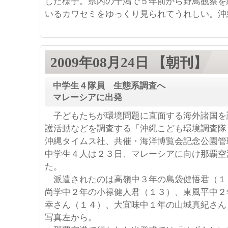
した様子。県内の干潟で５年前から野鳥観察を
いるカワセミをゆっくり見られてうれしい。沖
2009年08月24日 【朝刊】
中学生４隊員 生態系調査へ
マレーシアに出発
子どもたちが環境問題に直面する海外諸国を
護活動などを調査する「沖縄こども環境調査隊
沖縄タイムス社、共催・海洋博覧会記念公園管
中学生４人は２３日、マレーシアに向け那覇空
た。
派遣されたのは高嶺中３年の島袋健悟君（１
尚学中２年の小禄健人君（１３）、東風平中２
幸さん（１４）、大宜味中１年の山城真紀さん
写真左から。