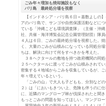
ごみ年々増加も焼却施設もなく
バリ島 最終処分場を視察
【インドネシア・バリ島６日＝嘉数よしの】
アのバリ島で、サンゴや自然保護活動などにつ
ている「沖縄こども環境調査隊」（主催・沖縄
社、共催・海洋博覧会記念公園管理財団）隊員
４人は６日、ごみの最終処分場を視察した。焼
く、大量のごみが山積みになっている同処分場
ちは、解決に向けて何をすべきかを考えた。
３８ヘクタールの敷地を持つ政府機関の同処
２５ヘクタールに渡ってごみが山積みされてい
密集する４地域からごみを収集しているが、ご
年々増えているという。
「ごみの山」で大人も子どもも、分別などの
２）は「においもきつい上、危険も伴うのに仕
に、近隣のマングローブ林が伐採されたと聞き
もっとごみの問題を知ってほしい。マングロー
屋我地中３年の新垣かれんさん（１４）は「