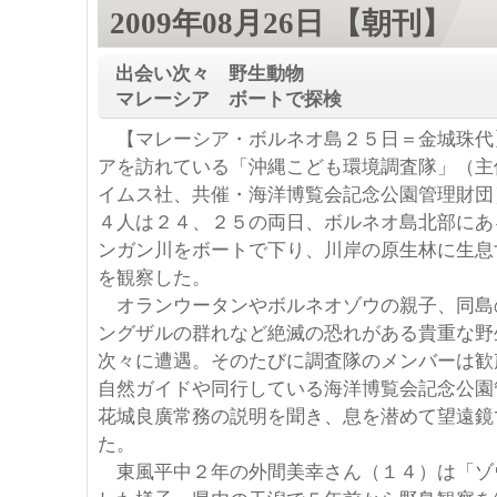
2009年08月26日 【朝刊】
出会い次々 野生動物
マレーシア ボートで探検
【マレーシア・ボルネオ島２５日＝金城珠代
アを訪れている「沖縄こども環境調査隊」（主
イムス社、共催・海洋博覧会記念公園管理財団
４人は２４、２５の両日、ボルネオ島北部にあ
ンガン川をボートで下り、川岸の原生林に生息
を観察した。
オランウータンやボルネオゾウの親子、同島
ングザルの群れなど絶滅の恐れがある貴重な野
次々に遭遇。そのたびに調査隊のメンバーは歓
自然ガイドや同行している海洋博覧会記念公園
花城良廣常務の説明を聞き、息を潜めて望遠鏡
た。
東風平中２年の外間美幸さん（１４）は「ゾ