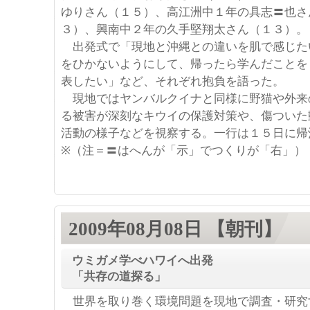
ゆりさん（１５）、高江洲中１年の具志〓也さ
３）、興南中２年の久手堅翔太さん（１３）。
出発式で「現地と沖縄との違いを肌で感じた
をひかないようにして、帰ったら学んだことを
表したい」など、それぞれ抱負を語った。
現地ではヤンバルクイナと同様に野猫や外来
る被害が深刻なキウイの保護対策や、傷ついた
活動の様子などを視察する。一行は１５日に帰
※（注＝〓はへんが「示」でつくりが「右」）
2009年08月08日 【朝刊】
ウミガメ学べハワイへ出発
「共存の道探る」
世界を取り巻く環境問題を現地で調査・研究