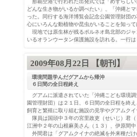
那覇空港で行われた出発式では「めずらしい
どんな生き物がいるか調べたい」、「沖縄とマ
った。同行する海洋博覧会記念公園管理財団の
心にいろんな動植物や昆虫がいることを知って
現地では原生林が残るボルネオ島北部のジャ
いるオランウータン保護施設を訪れる。一行は
2009年08月22日 【朝刊】
環境問題学んだグアムから帰沖
６日間の全日程終え
グアムに派遣されていた「沖縄こども環境調
園管理財団）は２１日、６日間の全日程を終え
飼育と繁殖に取り組む施設の見学やグアムクイ
隊員は国頭中３年の宮里政吏（せいじ）君（
江洲中２年の山根麻美さん（１３）、伊原間中
外間君は「グアムクイナの絶滅を外来種だけ