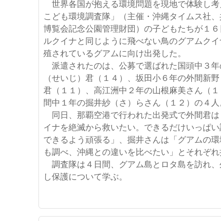
世界各国が抱える環境問題を現地で体験し考
こども環境調査隊」（主催・沖縄タイムス社、
博覧会記念公園管理財団）の子どもたちが１６
ルクイナと同じように飛べない鳥のグアムクイ
殖されているグアムに向け出発した。
派遣されたのは、公募で選ばれた国頭中３年
（せいじ）君（１４）、坂田小６年の外間新野
君（１１）、高江洲中２年の山根麻美さん（１
間中１年の掘井紗（さ）らさん（１２）の４人
同日、那覇空港で行われた出発式で外間君は
イナを絶滅から救いたい。できるだけいっぱい
できるよう頑張る」、掘井さんは「グアムの環
も調べ、沖縄との違いを比べたい」とそれぞれ
調査隊は４日間、グアム島とロタ島を訪れ、
し保護について学ぶ。