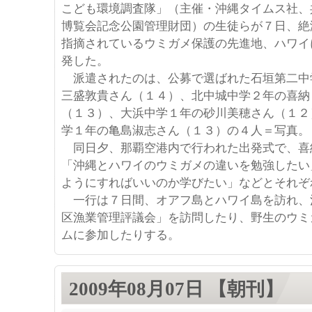
こども環境調査隊」（主催・沖縄タイムス社、
博覧会記念公園管理財団）の生徒らが７日、絶
指摘されているウミガメ保護の先進地、ハワイ
発した。
派遣されたのは、公募で選ばれた石垣第二中
三盛敦貴さん（１４）、北中城中学２年の喜納
（１３）、大浜中学１年の砂川美穂さん（１２
学１年の亀島淑志さん（１３）の４人＝写真。
同日夕、那覇空港内で行われた出発式で、喜
「沖縄とハワイのウミガメの違いを勉強したい
ようにすればいいのか学びたい」などとそれぞ
一行は７日間、オアフ島とハワイ島を訪れ、
区漁業管理評議会」を訪問したり、野生のウミ
ムに参加したりする。
2009年08月07日 【朝刊】