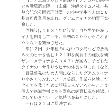
【グアム島１８日＝前森梓】グアムを訪問中
ども環境調査隊」（主催・沖縄タイムス社、共
覧会記念公園管理財団）の小中学生４人は１８
州政府農業局を訪れ、グアムクイナの飼育下繁
察した。
同施設は１９８４年に設立、自然界で絶滅し
イナを飼育している。当初の２０羽からこれま
０羽以上を繁殖させた。
年に２回、外来種のいないロタ島などで放鳥
６羽のヒナを含む１２１羽を飼育中の施設を研
ザン・メディナさん（４３）が案内。子どもた
クイナのエサ作りやヒナの体長を測ったりなど
普及啓発のため人間にならしたグアムクイナ
り小さくてかわいい」と笑顔。作業を体験した
クイナを救うために頑張る人がいるからここま
侵入で絶滅危機にある野鳥の飼育状況を確認。
にしていきたい」と気持ちを新たにした。
一行は２１日に帰沖する。