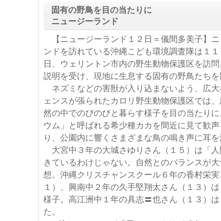
固有の野鳥を目の当たりに
ニュージーランド
【ニュージーランド１２日＝儀間多美子】ニ
ンドを訪れている沖縄こども環境調査隊は１１
日、ウェリントン市内の野生動物保護区を訪問
説明を受け、現地に生息する固有の野鳥たちを
ネズミなどの害獣が入り込まないよう、広大
ェンスが張られたカロリ野生動物保護区では、
然の中でのびのびと暮らす様子を目の当たりに
ウム」と呼ばれる希少種カカを間近に見て歓声
り、公園内に響くさまざまな鳥の鳴き声に耳を
大宮中３年の大城さゆりさん（１５）は「人
きているわけじゃない。自然とのバランスが大
想。沖縄クリスチャンスクール６年の香村栄実
１）、興南中２年の久手堅翔太さん（１３）は
様子。高江洲中１年の具志〓也さん（１３）は
た。