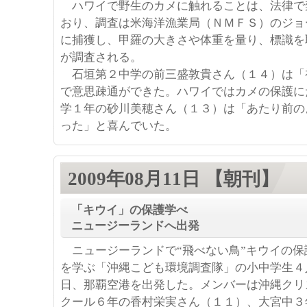
ハワイで野生のカメに触れることは、法律で
おり、調査は米海洋漁業局（ＮＭＦＳ）のジョ
に捕獲し、甲羅の大きさや体重を量り、標識を
が調査される。
石垣第２中学の前三盛敦貴さん（１４）は「
で意思疎通ができた。ハワイではカメの保護に
学１年の砂川美穂さん（１３）は「あたり前の
った」と喜んでいた。
2009年08月11日 【朝刊】
「キウイ」の保護学べ
ニュージーランドへ出発
ニュージーランドで“飛べない鳥”キウイの保
を学ぶ「沖縄こども環境調査隊」の小中学生４
日、那覇空港を出発した。メンバーは沖縄クリ
クール６年の香村栄実さん（１１）、大宮中３