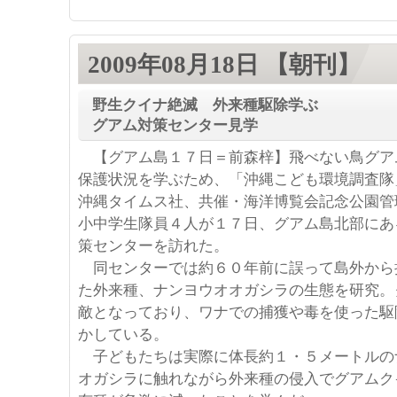
2009年08月18日 【朝刊】
野生クイナ絶滅 外来種駆除学ぶ
グアム対策センター見学
【グアム島１７日＝前森梓】飛べない鳥グア
保護状況を学ぶため、「沖縄こども環境調査隊
沖縄タイムス社、共催・海洋博覧会記念公園管
小中学生隊員４人が１７日、グアム島北部にあ
策センターを訪れた。
同センターでは約６０年前に誤って島外から
た外来種、ナンヨウオオガシラの生態を研究。
敵となっており、ワナでの捕獲や毒を使った駆
かしている。
子どもたちは実際に体長約１・５メートルの
オガシラに触れながら外来種の侵入でグアムク