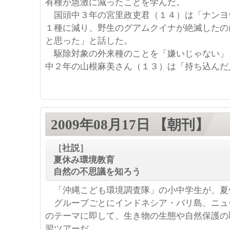
有種が急激に減ったことを学んだ。
国頭中３年の宮里政吏君（１４）は「ナンヨ
１種に減り、野生のグアムクイナが絶滅したの
と思った」と話した。
駆除対象の外来種のことを「嫌いじゃない」
中２年の山根麻美さん（１３）は「持ち込んだ
2009年08月17日 【朝刊】
［社説］
夏休み環境教育
自然の不思議を知ろう
「沖縄こども環境調査隊」の小中学生が、夏
グループごとにインドネシア・バリ島、ニュ
のテーマに即して、生き物の生態や自然保護の
習ツアーだ。