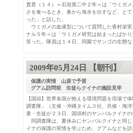
貴君（１４）＝石垣第二中２年＝は「ウミガメ
さを食べるとき、鼻から海水を出すなど、とて
った」と話した。
ウミガメの血液型について質問した香村栄実
ナル５年＝は「ウミガメ研究は始まったばかり
笑った。隊員は１４日、同園でサンゴの生態な
2009年05月24日 【朝刊】
保護の実情 山原で予習
グアム訪問前 生徒らクイナの施設見学
【国頭】世界各国が抱える環境問題を現場で体
調査隊」（主催・沖縄タイムス社、共催・海洋
童・生徒が２３日、国頭村のヤンバルクイナの
同調査隊は、夏休みにヤンバルクイナと同じ
イナの保護の実情を学ぶため、グアムなどを訪