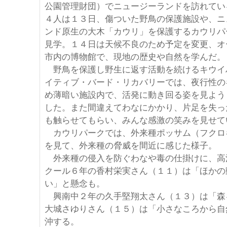
公園管理財団）でニュージーランドを訪れてい
４人は１３日、傷ついた野鳥の保護施設や、ニ
ンド原生の大木「カウリ」を保護するカウリパ
見学。１４日は天候不良のため予定を変更、オ
市内の博物館で、現地の歴史や自然を学んだ。
野鳥を保護し野生に返す活動を続けるキウイ
イティブ・バード・リカバリーでは、夜行性の
め薄暗い施設内で、活発に動き回る姿を見よう
した。また間違えてわなにかかり、片足を失っ
も触らせてもらい、みんな感激の笑みを見せて
カウリパークでは、外来種ポッサム（フクロ
を見て、外来種の脅威を間近に感じた様子。
外来種の侵入を防ぐわなや毒の仕掛けに、高
クール６年の香村栄実さん（１１）は「ほかの
い」と懸念も。
興南中２年の久手堅翔太さん（１３）は「森
大城さゆりさん（１５）は「小さなころから自
沖する。