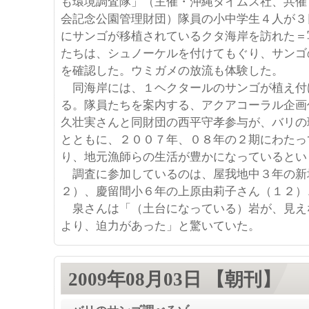
も環境調査隊」（主催・沖縄タイムス社、共催
会記念公園管理財団）隊員の小中学生４人が３
にサンゴが移植されているクタ海岸を訪れた＝
たちは、シュノーケルを付けてもぐり、サンゴ
を確認した。ウミガメの放流も体験した。
同海岸には、１ヘクタールのサンゴが植え付
る。隊員たちを案内する、アクアコーラル企画
久壮実さんと同財団の西平守孝参与が、バリの
とともに、２００７年、０８年の２期にわたっ
り、地元漁師らの生活が豊かになっているとい
調査に参加しているのは、屋我地中３年の新
２）、慶留間小６年の上原由莉子さん（１２）
泉さんは「（土台になっている）岩が、見え
より、迫力があった」と驚いていた。
2009年08月03日 【朝刊】