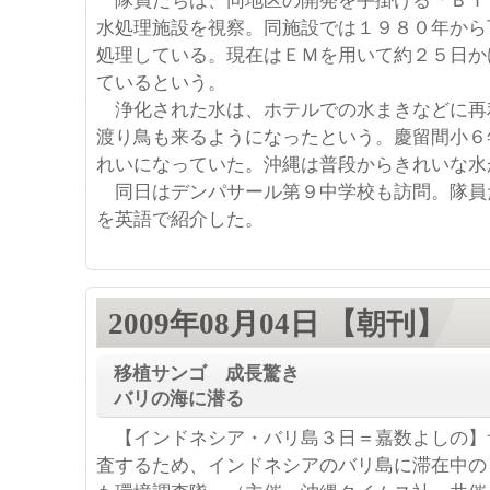
隊員たちは、同地区の開発を手掛ける「ＢＴ
水処理施設を視察。同施設では１９８０年から
処理している。現在はＥＭを用いて約２５日か
ているという。
浄化された水は、ホテルでの水まきなどに再
渡り鳥も来るようになったという。慶留間小６
れいになっていた。沖縄は普段からきれいな水
同日はデンパサール第９中学校も訪問。隊員
を英語で紹介した。
2009年08月04日 【朝刊】
移植サンゴ 成長驚き
バリの海に潜る
【インドネシア・バリ島３日＝嘉数よしの】
査するため、インドネシアのバリ島に滞在中の