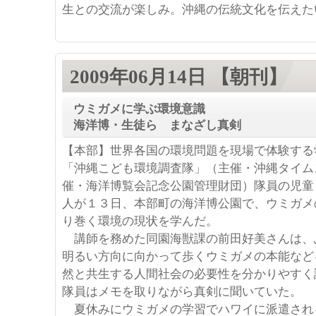
生との交流が楽しみ。沖縄の伝統文化を伝えた
2009年06月14日 【朝刊】
ウミガメに学ぶ環境意識
海洋博・生徒ら まなざし真剣
【本部】世界各国の環境問題を現場で体験する
「沖縄こども環境調査隊」（主催・沖縄タイム
催・海洋博覧会記念公園管理財団）隊員の児童
人が１３日、本部町の海洋博公園で、ウミガメ
り巻く環境の現状を学んだ。
講師を務めた同園海獣課の前田好美さんは、
明るい方向に向かって歩くウミガメの本能など
然と共生する人間社会の必要性を分かりやすく
隊員はメモを取りながら真剣に聞いていた。
夏休みにウミガメの学習でハワイに派遣され