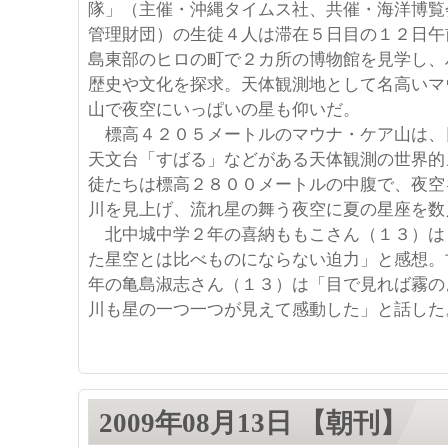
隊」（主催・沖縄タイムス社、共催・海洋博覧
管理財団）の生徒４人は滞在５日目の１２日午
島東部のヒロの町で２カ所の博物館を見学し、
歴史や文化を探求。天体観測地として名高いマ
山で夜空にいっぱいの星も仰いだ。
標高４２０５メートルのマウナ・ケア山は、
天文台「すばる」などがある天体観測の世界的
徒たちは標高２８００メートルの中腹で、夜空
川を見上げ、流れ星の舞う夜空に夏の星座を数
北中城中学２年の喜納ももこさん（１３）は
た星空とは比べものにならない迫力」と感想。
年の亀島淑志さん（１３）は「目で見れば霧の
川も星の一つ一つが見えて感動した」と話した
2009年08月13日 【朝刊】