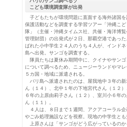
バリのサンゴ調べるゾ
こども環境調査隊が出発
子どもたちが環境問題に直面する海外諸国を
保護活動などを調査する学習ツアー「沖縄こど
隊」（主催・沖縄タイムス社、共催・海洋博覧
管理財団）の出発式が２日、那覇空港であった
ばれた小中学生２４人のうち４人が、インドネ
島へ出発。サンゴを調査する。
隊員たちは夏休み期間中に、クイナやサンゴ
について調べるため、ニュージーランドやマレ
５カ国・地域に派遣される。
バリ島へ派遣されたのは、屋我地中３年の新
ん（１４）、北中１年の下地宮代さん（１２）
６年の上原由莉子さん（１２）、室川小６年の
ん（１１）。
４人は、８日まで１週間、アクアコーラル企
やごみ処理施設などを視察。現地の中学生とも
上原さんは「サンゴがどう広がっているのか