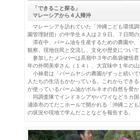
「できること探る」
マレーシアから４人帰沖
マレーシアを訪れていた「沖縄こども環境調
園管理財団）の中学生４人は２９日、７日間の
滞在中、パーム油を生産するための農園や、
観察。現地住民と交流し、文化や歴史について
参加したメンバーは高嶺中３年の島袋健悟君
年の外間美幸さん（１４）、大宜味中１年の山
小禄君は「パームヤシの農園がずっと続いて
人たちの生活もかかっている。これからできる
が使っているパーム油がボルネオの自然を脅か
同調査隊でインドネシアやハワイなど５カ国
浦添市のてだこホールで開かれる「沖縄こども
の状況や現地で学んだことなどを報告する。