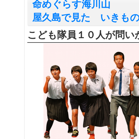
命めぐらす海川山
屋久島で見た いきも
こども隊員１０人が問い