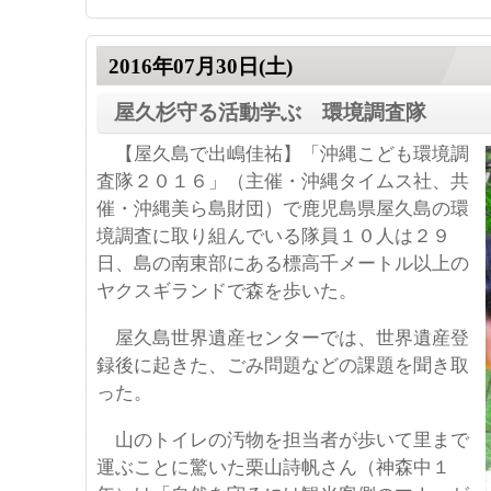
2016年07月30日(土)
屋久杉守る活動学ぶ 環境調査隊
【屋久島で出嶋佳祐】「沖縄こども環境調
査隊２０１６」（主催・沖縄タイムス社、共
催・沖縄美ら島財団）で鹿児島県屋久島の環
境調査に取り組んでいる隊員１０人は２９
日、島の南東部にある標高千メートル以上の
ヤクスギランドで森を歩いた。
屋久島世界遺産センターでは、世界遺産登
録後に起きた、ごみ問題などの課題を聞き取
った。
山のトイレの汚物を担当者が歩いて里まで
運ぶことに驚いた栗山詩帆さん（神森中１