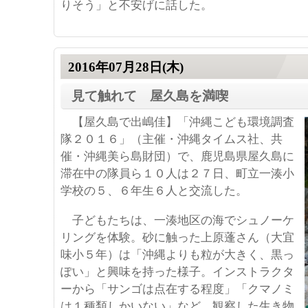
りそう」と不安げに話した。
2016年07月28日(木)
見て触れて 屋久島を満喫
【屋久島で出嶋佳】
「沖縄こども環境調査
隊２０１６」（主催・沖縄タイムス社、共
催・沖縄美ら島財団）で、鹿児島県屋久島に
滞在中の隊員ら１０人は２７日、町立一湊小
学校の５、６年生６人と交流した。
子どもたちは、一湊地区の海でシュノーケ
リングを体験。砂に触った上原蓬さん（大宜
味小５年）は「沖縄よりも粒が大きく、黒っ
ぽい」と興味を持った様子。インストラクタ
ーから「サンゴは点在する程度」「クマノミ
は１種類しかいない」など、観察した生き物