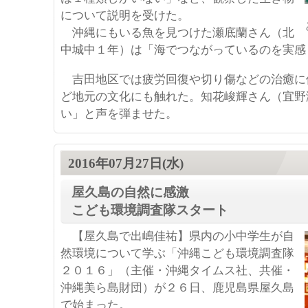
について説明を受けた。
沖縄にもいる魚を見つけた瀬底蘭さん（北
中城中１年）は「海でつながっているのを実感
吉田地区では疲労回復や切り傷などの治癒に
ど地元の文化にも触れた。知花峻輝さん（宜野
い」と声を弾ませた。
2016年07月27日(水)
屋久島の自然に感激
こども環境調査隊スタート
【屋久島で出嶋佳祐】県内の小中学生が自
然環境について学ぶ「沖縄こども環境調査隊
２０１６」（主催・沖縄タイムス社、共催・
沖縄美ら島財団）が２６日、鹿児島県屋久島
で始まった。