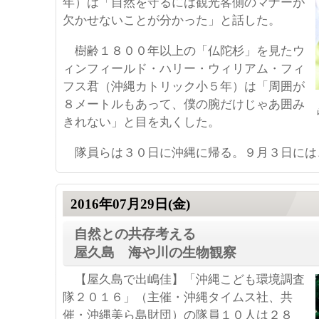
年）は「自然を守るには観光客側のマナーが
欠かせないことが分かった」と話した。
樹齢１８００年以上の「仏陀杉」を見たウ
ィンフィールド・ハリー・ウィリアム・フィ
フス君（沖縄カトリック小５年）は「周囲が
８メートルもあって、僕の腕だけじゃあ囲み
きれない」と目を丸くした。
隊員らは３０日に沖縄に帰る。９月３日には
2016年07月29日(金)
自然との共存考える
屋久島 海や川の生物観察
【屋久島で出嶋佳】「沖縄こども環境調査
隊２０１６」（主催・沖縄タイムス社、共
催・沖縄美ら島財団）の隊員１０人は２８