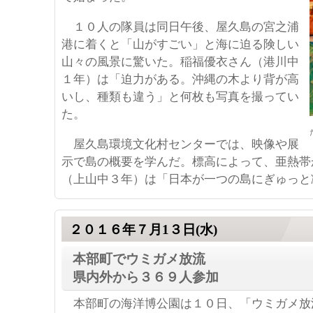
１
０人の隊員は同日午後、屋久島の宮之浦
港に着くと「山がすごい」と海に迫る険しい
山々の風景に驚いた。稲福優衣さん（港川中
１年）は「迫力がある。沖縄の木より背が高
いし、種類も違う」と何枚も写真を撮ってい
た。
屋久島環境文化村センターでは、映像や展
示で島の概要を学んだ。標高によって、亜熱帯
（上山中３年）は「日本が一つの島にぎゅっと
２０１６年７月1３日(水)
本部町でウミガメ放流
県内外から３６９人参加
本部町の海洋博公園は１０日、「ウミガメ放