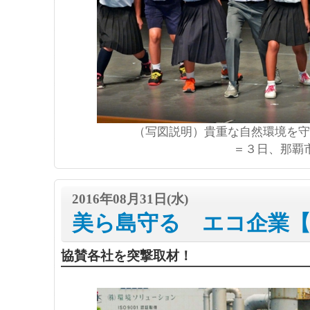
（写図説明）貴重な自然環境を守
＝３日、那覇
2016年08月31日(水)
美ら島守る エコ企業【
協賛各社を突撃取材！